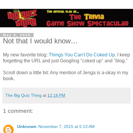
May 8, 2008
Not that I would know…
My new favorite blog:
Things You Can't Do Coked Up
. I keep
forgetting the URL and just Googling "coked up" and "blog."
Scroll down a little bit: Any mention of Jenga is a-okay in my
book.
The Big Quiz Thing
at
12:16 PM
1 comment:
Unknown
November 7, 2015 at 5:13 AM